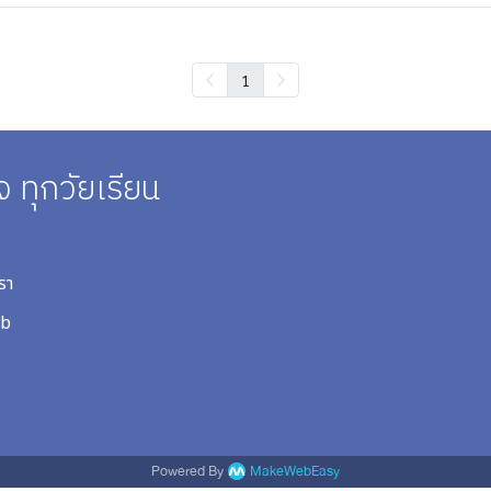
1
ู้ใจ ทุกวัยเรียน
รา
ub
Powered By
MakeWebEasy